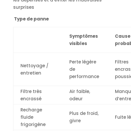
surprises
Type de panne
Symptômes
Cause
visibles
proba
Perte légère
Filtres
Nettoyage /
de
encras
entretien
performance
poussi
Filtre très
Air faible,
Manqu
encrassé
odeur
d’entre
Recharge
Plus de froid,
fluide
Fuite l
givre
frigorigène