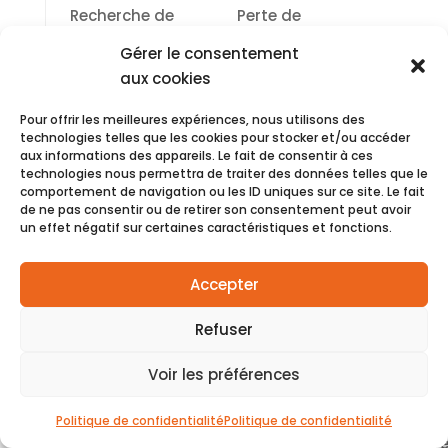
Recherche de
Perte de
fuite +
performance
Fuite c
Gérer le consentement
réparation
continue
aux cookies
Pompe de
Fuite d’eau,
Usure 
Pour offrir les meilleures expériences, nous utilisons des
relevage HS
débordement
obstru
technologies telles que les cookies pour stocker et/ou accéder
aux informations des appareils. Le fait de consentir à ces
Clim ne
technologies nous permettra de traiter des données telles que le
Carte
Défaut
démarre plus
comportement de navigation ou les ID uniques sur ce site. Le fait
électronique
électr
de ne pas consentir ou de retirer son consentement peut avoir
ou bug
un effet négatif sur certaines caractéristiques et fonctions.
Ventilateur
Bruit ou air
Moteur
défectueux
faible
Accepter
Sonde
Température
Capte
Refuser
thermique HS
incohérente
défect
Voir les préférences
Compresseur
Pas de froid,
Surcha
défaillant
bruit
ou usu
Politique de confidentialité
Politique de confidentialité
Remplacement
Pannes
Appare