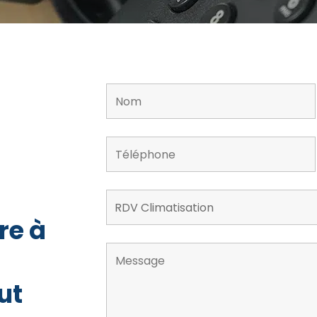
re à
ut